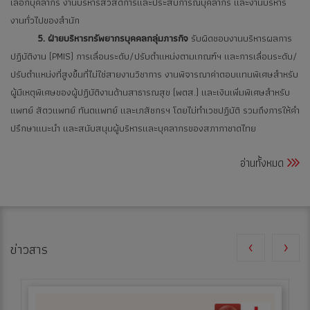
เลือกบุคลากร งานบริหารสวัสดิการและประสบการณ์บุคลากร และงานบริหาร
งานทั่วไปของสำนัก
5. ฝ่ายบริหารทรัพยากรบุคคลกลุ่มภารกิจ
รับผิดชอบงานบริหารผลการ
ปฏิบัติงาน (PMIS) การเลื่อนระดับ/ปรับตำแหน่งตามเกณฑ์ฯ และการเลื่อนระดับ/
ปรับตำแหน่งที่สูงขึ้นที่ไม่ใช่สายงานวิชาการ งานพิจารณาค่าตอบแทนพิเศษสำหรับ
ผู้มีเหตุพิเศษของผู้ปฏิบัติงานด้านสาธารณสุข (พตส.) และเงินเพิ่มพิเศษสำหรับ
แพทย์ สัตวแพทย์ ทันตแพทย์ และเภสัชกรฯ โดยไม่ทำเวชปฏิบัติ รวมถึงการให้คำ
ปรึกษาแนะนำ และสนับสนุนผู้บริหารและบุคลากรของสภากาชาดไทย
อ่านทั้งหมด
‹
›
ข่าวสาร