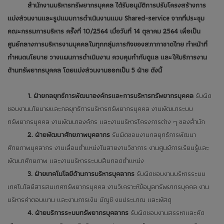
สำนักงานบริหารทรัพยากรบุคคล ได้รับอนุมัติการปรับโครงสร้างการ
แบ่งส่วนงานและรูปแบบการดำเนินงานแบบ Shared-service จากที่ประชุม
คณะกรรมการบริหาร ครั้งที่ 10/2564 เมื่อวันที่ 14 ตุลาคม 2564 เพื่อเป็น
ศูนย์กลางการบริหารงานบุคคลในทุกกลุ่มภารกิจของสภากาชาดไทย ทำหน้าที่
กำหนดนโยบาย วางแผนการดำเนินงาน ควบคุมกำกับดูแล และให้บริการงาน
ด้านทรัพยากรบุคคล โดยแบ่งส่วนงานออกเป็น 5 ฝ่าย ดังนี้
1. ฝ่ายกลยุทธ์การพัฒนาองค์กรและการบริหารทรัพยากรบุคคล
รับผิด
ชอบงานนโยบายและกลยุทธ์การบริหารทรัพยากรบุคคล งานพัฒนาระบบ
ทรัพยากรบุคคล งานพัฒนาองค์กร และงานบริหารโครงการต่าง ๆ ของสำนัก
2. ฝ่ายพัฒนาศักยภาพบุคลากร
รับผิดชอบงานกลยุทธ์การพัฒนา
ศักยภาพบุคลากร งานเลื่อนตำแหน่งในสายงานวิชาการ งานศูนย์การเรียนรู้และ
พัฒนาศักยภาพ และงานบริหารระบบสืบทอดตำแหน่ง
3. ฝ่ายเทคโนโลยีด้านการบริหารบุคลากร
รับผิดชอบงานบริหารระบบ
เทคโนโลยีสารสนเทศทรัพยากรบุคคล งานวิเคราะห์ข้อมูลทรัพยากรบุคคล งาน
บริหารค่าตอบแทน และงานการเงิน บัญชี งบประมาณ และพัสดุ
4. ฝ่ายบริการระบบทรัพยากรบุคลากร
รับผิดชอบงานสรรหาและคัด