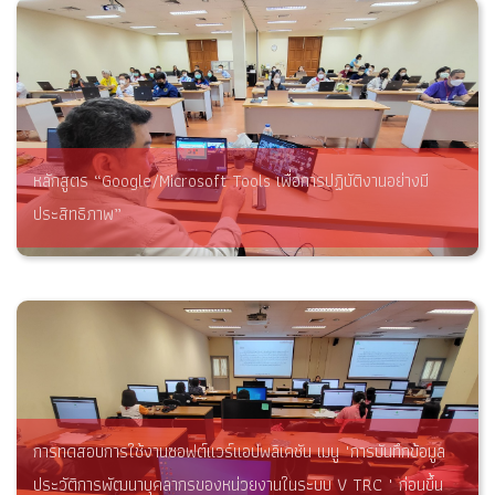
หลักสูตร “Google/Microsoft Tools เพื่อการปฏิบัติงานอย่างมี
ประสิทธิภาพ”
การทดสอบการใช้งานซอฟต์แวร์แอปพลิเคชัน เมนู "การบันทึกข้อมูล
ประวัติการพัฒนาบุคลากรของหน่วยงานในระบบ V TRC " ก่อนขึ้น