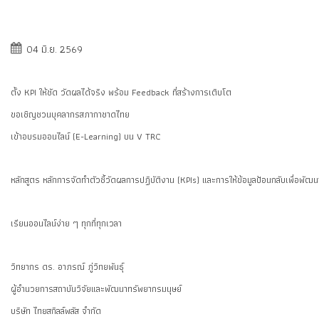
04 มิ.ย. 2569
ตั้ง KPI ให้ชัด วัดผลได้จริง พร้อม Feedback ที่สร้างการเติบโต
ขอเชิญชวนบุคลากรสภากาชาดไทย
เข้าอบรมออนไลน์ (E-Learning) บน V TRC
หลักสูตร หลักการจัดทำตัวชี้วัดผลการปฏิบัติงาน (KPIs) และการให้ข้อมูลป้อนกลับเพื่อ
เรียนออนไลน์ง่าย ๆ ทุกที่ทุกเวลา
วิทยากร ดร. อาภรณ์ ภู่วิทยพันธุ์
ผู้อำนวยการสถาบันวิจัยและพัฒนาทรัพยากรมนุษย์
บริษัท ไทยสกิลล์พลัส จำกัด