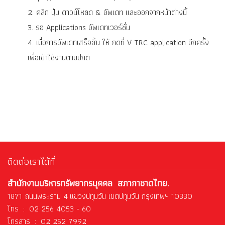
2. คลิก ปุ่ม ดาวน์โหลด & อัพเดท และออกจากหน้าต่างนี้
3. รอ Applications อัพเดทเวอร์ชั่น
4. เมื่อการอัพเดทเสร็จสิ้น ให้ กดที่ V TRC application อีกครั้ง
เพื่อเข้าใช้งานตามปกติ
ติดต่อเราได้ที่
สำนักงานบริหารทรัพยากรบุคคล สภากาชาดไทย.
1871 ถนนพระราม 4 แขวงปทุมวัน เขตปทุมวัน กรุงเทพฯ 10330
โทร : 02 256 4053 - 60
โทรสาร : 02 252 7992