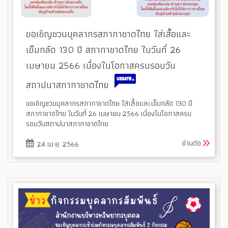
ขอเชิญชวนบุคลากรสภากาชาดไทย ใส่เสื้อและ
เข็มกลัด 130 ปี สภากาชาดไทย ในวันที่ 26
เมษายน 2566 เนื่องในโอกาสครบรอบวัน
สถาปนาสภากาชาดไทย
ขอเชิญชวนบุคลากรสภากาชาดไทย ใส่เสื้อและเข็มกลัด 130 ปี
สภากาชาดไทย ในวันที่ 26 เมษายน 2566 เนื่องในโอกาสครบ
รอบวันสถาปนาสภากาชาดไทย
อ่านต่อ
24 เม.ย. 2566