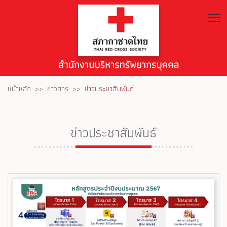
T
หน้าหลัก
ข่าวสาร
ข่าวประชาสัมพันธ์
ข่าวประชาสัมพันธ์