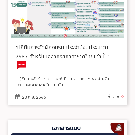
"ปฏิทินการจัดฝึกอบรม ประจำปีงบประมาณ
2567 สำหรับบุคลากรสภากาชาดไทยเท่านั้น"
"ปฏิทินการจัดฝึกอบรม ประจำปีงบประมาณ 2567 สำหรับ
บุคลากรสภากาชาดไทยเท่านั้น"
อ่านต่อ
28 พ.ย. 2566