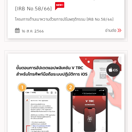
(IRB No.58/66)
โครงการต้านเบาหวานด้วยการปรับพฤติกรรม (IRB No.58/66)
อ่านต่อ
16 ส.ค. 2566